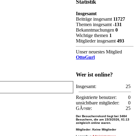
Statistik
Insgesamt
Beiträge insgesamt
11727
Themen insgesamt
-131
Bekanntmachungen
0
Wichtige themen
1
Mitglieder insgesamt
493
Unser neuestes Mitglied
OttoGurl
Wer ist online?
Insgesamt:
25
Registrierte benutzer:
0
unsichtbare mitglieder:
0
GÃ¤ste:
25
Der Besucherrekord liegt bei
3484
Besuchern, die am 15/3/2026, 01:13
zeitgleich online waren.
Mitglieder: Keine Mitglieder