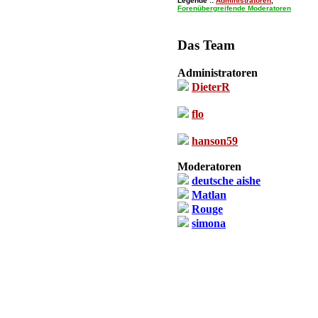
Legende ::
Administratoren
,
Forenübergreifende Moderatoren
Das Team
Administratoren
DieterR
flo
hanson59
Moderatoren
deutsche aishe
Matlan
Rouge
simona