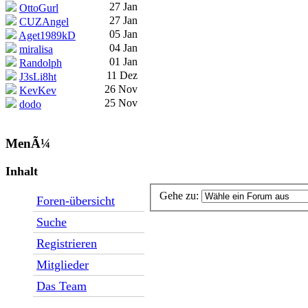
27 Jan
OttoGurl
27 Jan
CUZAngel
05 Jan
Aget1989kD
04 Jan
miralisa
01 Jan
Randolph
11 Dez
J3sLi8ht
26 Nov
KevKev
25 Nov
dodo
MenÃ¼
Inhalt
Gehe zu:
Foren-übersicht
Suche
Registrieren
Mitglieder
Das Team