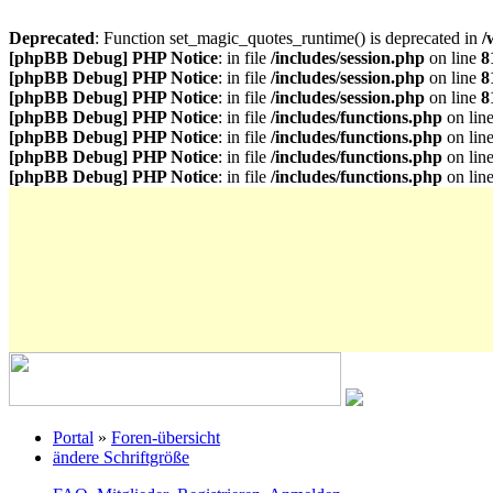
Deprecated
: Function set_magic_quotes_runtime() is deprecated in
/
[phpBB Debug] PHP Notice
: in file
/includes/session.php
on line
8
[phpBB Debug] PHP Notice
: in file
/includes/session.php
on line
8
[phpBB Debug] PHP Notice
: in file
/includes/session.php
on line
8
[phpBB Debug] PHP Notice
: in file
/includes/functions.php
on lin
[phpBB Debug] PHP Notice
: in file
/includes/functions.php
on lin
[phpBB Debug] PHP Notice
: in file
/includes/functions.php
on lin
[phpBB Debug] PHP Notice
: in file
/includes/functions.php
on lin
Portal
»
Foren-übersicht
ändere Schriftgröße