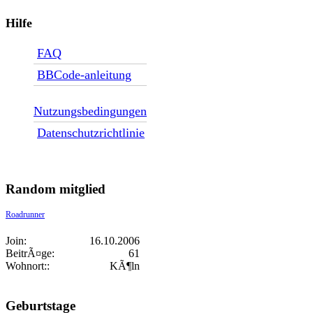
Hilfe
FAQ
BBCode-anleitung
Nutzungsbedingungen
Datenschutzrichtlinie
Random mitglied
Roadrunner
Join:
16.10.2006
BeitrÃ¤ge:
61
Wohnort::
KÃ¶ln
Geburtstage