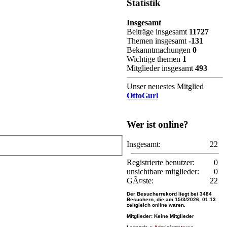
Statistik
Insgesamt
Beiträge insgesamt
11727
Themen insgesamt
-131
Bekanntmachungen
0
Wichtige themen
1
Mitglieder insgesamt
493
Unser neuestes Mitglied
OttoGurl
Wer ist online?
Insgesamt:
22
Registrierte benutzer:
0
unsichtbare mitglieder:
0
GÃ¤ste:
22
Der Besucherrekord liegt bei
3484
Besuchern, die am 15/3/2026, 01:13
zeitgleich online waren.
Mitglieder: Keine Mitglieder