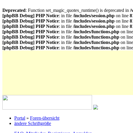
Deprecated
: Function set_magic_quotes_runtime() is deprecated in
/
[phpBB Debug] PHP Notice
: in file
/includes/session.php
on line
8
[phpBB Debug] PHP Notice
: in file
/includes/session.php
on line
8
[phpBB Debug] PHP Notice
: in file
/includes/session.php
on line
8
[phpBB Debug] PHP Notice
: in file
/includes/functions.php
on lin
[phpBB Debug] PHP Notice
: in file
/includes/functions.php
on lin
[phpBB Debug] PHP Notice
: in file
/includes/functions.php
on lin
[phpBB Debug] PHP Notice
: in file
/includes/functions.php
on lin
Portal
»
Foren-übersicht
ändere Schriftgröße