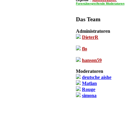
Legende ::
Administratoren
,
Forenübergreifende Moderatoren
Das Team
Administratoren
DieterR
flo
hanson59
Moderatoren
deutsche aishe
Matlan
Rouge
simona