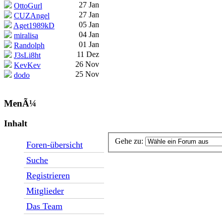
27 Jan
OttoGurl
27 Jan
CUZAngel
05 Jan
Aget1989kD
04 Jan
miralisa
01 Jan
Randolph
11 Dez
J3sLi8ht
26 Nov
KevKev
25 Nov
dodo
MenÃ¼
Inhalt
Gehe zu:
Foren-übersicht
Suche
Registrieren
Mitglieder
Das Team