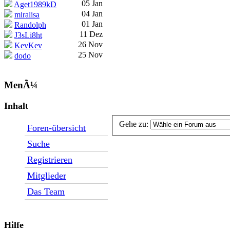
05 Jan
Aget1989kD
04 Jan
miralisa
01 Jan
Randolph
11 Dez
J3sLi8ht
26 Nov
KevKev
25 Nov
dodo
MenÃ¼
Inhalt
Gehe zu:
Foren-übersicht
Suche
Registrieren
Mitglieder
Das Team
Hilfe