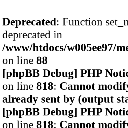
Deprecated
: Function set_
deprecated in
/www/htdocs/w005ee97/m
on line
88
[phpBB Debug] PHP Noti
on line
818
:
Cannot modify
already sent by (output s
[phpBB Debug] PHP Noti
on line
818
:
Cannot modify