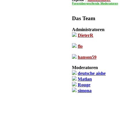
Legende ::
Administratoren
,
Forenübergreifende Moderatoren
Das Team
Administratoren
DieterR
flo
hanson59
Moderatoren
deutsche aishe
Matlan
Rouge
simona