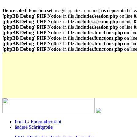
Deprecated
: Function set_magic_quotes_runtime() is deprecated in
/
[phpBB Debug] PHP Notice
: in file
/includes/session.php
on line
8
[phpBB Debug] PHP Notice
: in file
/includes/session.php
on line
8
[phpBB Debug] PHP Notice
: in file
/includes/session.php
on line
8
[phpBB Debug] PHP Notice
: in file
/includes/functions.php
on lin
[phpBB Debug] PHP Notice
: in file
/includes/functions.php
on lin
[phpBB Debug] PHP Notice
: in file
/includes/functions.php
on lin
[phpBB Debug] PHP Notice
: in file
/includes/functions.php
on lin
Portal
»
Foren-übersicht
ändere Schriftgröße