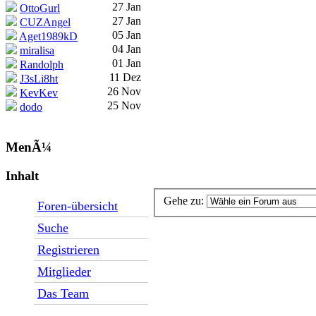
27 Jan
OttoGurl
27 Jan
CUZAngel
05 Jan
Aget1989kD
04 Jan
miralisa
01 Jan
Randolph
11 Dez
J3sLi8ht
26 Nov
KevKev
25 Nov
dodo
MenÃ¼
Inhalt
Gehe zu:
Foren-übersicht
Suche
Registrieren
Mitglieder
Das Team