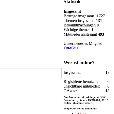
Statistik
Insgesamt
Beiträge insgesamt
11727
Themen insgesamt
-131
Bekanntmachungen
0
Wichtige themen
1
Mitglieder insgesamt
493
Unser neuestes Mitglied
OttoGurl
Wer ist online?
Insgesamt:
18
Registrierte benutzer:
0
unsichtbare mitglieder:
0
GÃ¤ste:
18
Der Besucherrekord liegt bei
3484
Besuchern, die am 15/3/2026, 01:13
zeitgleich online waren.
Mitglieder: Keine Mitglieder