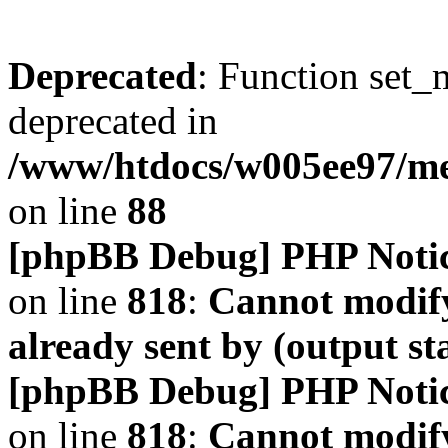
Deprecated
: Function set_
deprecated in
/www/htdocs/w005ee97/m
on line
88
[phpBB Debug] PHP Noti
on line
818
:
Cannot modify
already sent by (output s
[phpBB Debug] PHP Noti
on line
818
:
Cannot modify