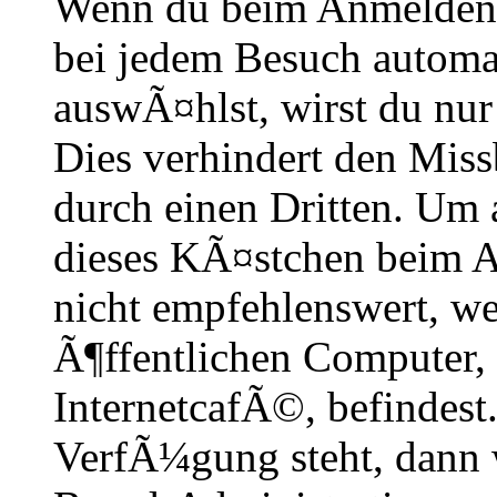
Wenn du beim Anmelden 
bei jedem Besuch automa
auswÃ¤hlst, wirst du nur
Dies verhindert den Mis
durch einen Dritten. Um 
dieses KÃ¤stchen beim A
nicht empfehlenswert, w
Ã¶ffentlichen Computer,
InternetcafÃ©, befindest
VerfÃ¼gung steht, dann 