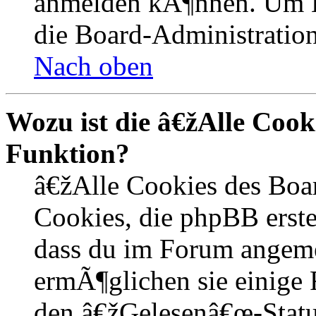
anmelden kÃ¶nnen. Um Hi
die Board-Administration
Nach oben
Wozu ist die â€žAlle Coo
Funktion?
â€žAlle Cookies des Boa
Cookies, die phpBB erste
dass du im Forum angem
ermÃ¶glichen sie einige 
den â€žGelesenâ€œ-Statu