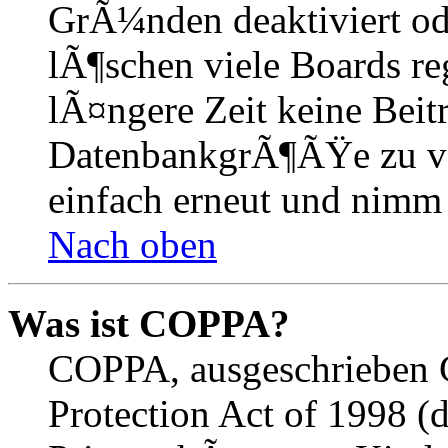
GrÃ¼nden deaktiviert o
lÃ¶schen viele Boards r
lÃ¤ngere Zeit keine Beit
DatenbankgrÃ¶ÃŸe zu ver
einfach erneut und nimm 
Nach oben
Was ist COPPA?
COPPA, ausgeschrieben C
Protection Act of 1998 (