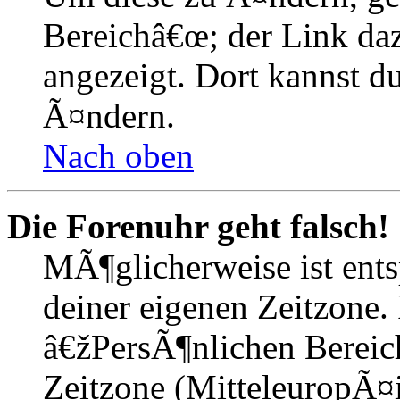
Bereichâ€œ; der Link daz
angezeigt. Dort kannst du
Ã¤ndern.
Nach oben
Die Forenuhr geht falsch!
MÃ¶glicherweise ist entsp
deiner eigenen Zeitzone. 
â€žPersÃ¶nlichen Bereic
Zeitzone (MitteleuropÃ¤is