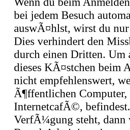
Wenn du beim Anmelden 
bei jedem Besuch automa
auswÃ¤hlst, wirst du nur
Dies verhindert den Mis
durch einen Dritten. Um 
dieses KÃ¤stchen beim A
nicht empfehlenswert, w
Ã¶ffentlichen Computer,
InternetcafÃ©, befindest
VerfÃ¼gung steht, dann 