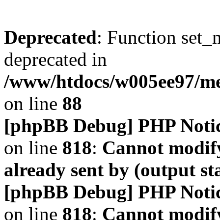
Deprecated
: Function set_
deprecated in
/www/htdocs/w005ee97/m
on line
88
[phpBB Debug] PHP Noti
on line
818
:
Cannot modify
already sent by (output s
[phpBB Debug] PHP Noti
on line
818
:
Cannot modify