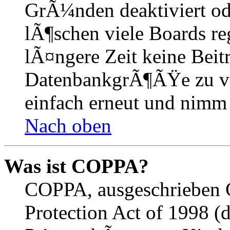
GrÃ¼nden deaktiviert o
lÃ¶schen viele Boards r
lÃ¤ngere Zeit keine Beit
DatenbankgrÃ¶ÃŸe zu ver
einfach erneut und nimm 
Nach oben
Was ist COPPA?
COPPA, ausgeschrieben C
Protection Act of 1998 (