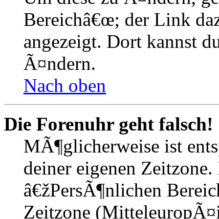
Bereichâ€œ; der Link daz
angezeigt. Dort kannst du
Ã¤ndern.
Nach oben
Die Forenuhr geht falsch!
MÃ¶glicherweise ist entsp
deiner eigenen Zeitzone. 
â€žPersÃ¶nlichen Bereic
Zeitzone (MitteleuropÃ¤is