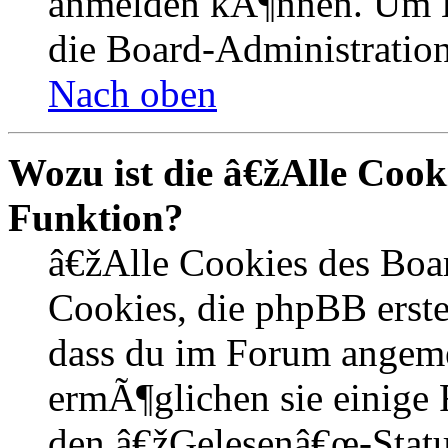
anmelden kÃ¶nnen. Um Hi
die Board-Administration
Nach oben
Wozu ist die â€žAlle Coo
Funktion?
â€žAlle Cookies des Boa
Cookies, die phpBB erste
dass du im Forum angem
ermÃ¶glichen sie einige 
den â€žGelesenâ€œ-Statu