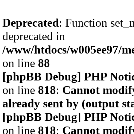
Deprecated
: Function set_
deprecated in
/www/htdocs/w005ee97/m
on line
88
[phpBB Debug] PHP Noti
on line
818
:
Cannot modify
already sent by (output s
[phpBB Debug] PHP Noti
on line
818
:
Cannot modify