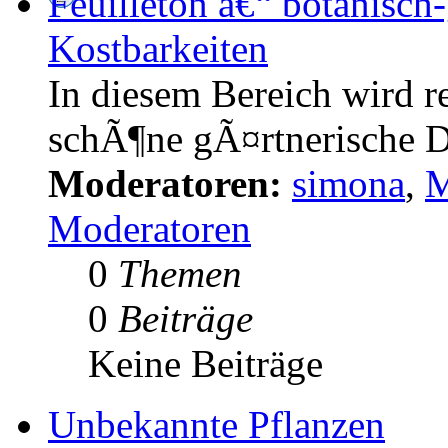
Feuilleton â€“ botanisch
Kostbarkeiten
In diesem Bereich wird r
schÃ¶ne gÃ¤rtnerische Di
Moderatoren:
simona
,
M
Moderatoren
0
Themen
0
Beiträge
Keine Beiträge
Unbekannte Pflanzen