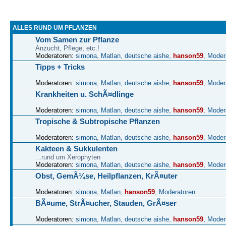
ALLES RUND UM PFLANZEN
Vom Samen zur Pflanze
Anzucht, Pflege, etc.!
Moderatoren:
simona
,
Matlan
,
deutsche aishe
,
hanson59
,
Moder
Tipps + Tricks
Moderatoren:
simona
,
Matlan
,
deutsche aishe
,
hanson59
,
Moder
Krankheiten u. SchÃ¤dlinge
Moderatoren:
simona
,
Matlan
,
deutsche aishe
,
hanson59
,
Moder
Tropische & Subtropische Pflanzen
Moderatoren:
simona
,
Matlan
,
deutsche aishe
,
hanson59
,
Moder
Kakteen & Sukkulenten
...rund um Xerophyten
Moderatoren:
simona
,
Matlan
,
deutsche aishe
,
hanson59
,
Moder
Obst, GemÃ¼se, Heilpflanzen, KrÃ¤uter
Moderatoren:
simona
,
Matlan
,
hanson59
,
Moderatoren
BÃ¤ume, StrÃ¤ucher, Stauden, GrÃ¤ser
Moderatoren:
simona
,
Matlan
,
deutsche aishe
,
hanson59
,
Moder