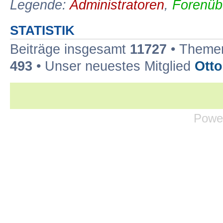
Legende:
Administratoren
,
Forenüb
STATISTIK
Beiträge insgesamt
11727
• Theme
493
• Unser neuestes Mitglied
Otto
Foren-übersicht
Forenregeln
•
Impressum und Dat
Powe