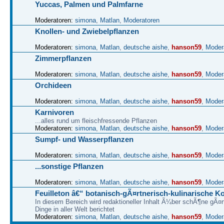
Yuccas, Palmen und Palmfarne
Moderatoren:
simona
,
Matlan
,
Moderatoren
Knollen- und Zwiebelpflanzen
Moderatoren:
simona
,
Matlan
,
deutsche aishe
,
hanson59
,
Moder
Zimmerpflanzen
Moderatoren:
simona
,
Matlan
,
deutsche aishe
,
hanson59
,
Moder
Orchideen
Moderatoren:
simona
,
Matlan
,
deutsche aishe
,
hanson59
,
Moder
Karnivoren
...alles rund um fleischfressende Pflanzen
Moderatoren:
simona
,
Matlan
,
deutsche aishe
,
hanson59
,
Moder
Sumpf- und Wasserpflanzen
Moderatoren:
simona
,
Matlan
,
deutsche aishe
,
hanson59
,
Moder
...sonstige Pflanzen
Moderatoren:
simona
,
Matlan
,
deutsche aishe
,
hanson59
,
Moder
Feuilleton â€“ botanisch-gÃ¤rtnerisch-kulinarische K
In diesem Bereich wird redaktioneller Inhalt Ã¼ber schÃ¶ne gÃ¤r
Dinge in aller Welt berichtet
Moderatoren:
simona
,
Matlan
,
deutsche aishe
,
hanson59
,
Moder