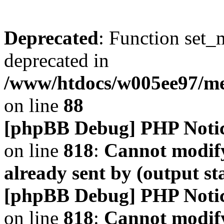
Deprecated
: Function set_
deprecated in
/www/htdocs/w005ee97/m
on line
88
[phpBB Debug] PHP Noti
on line
818
:
Cannot modify
already sent by (output s
[phpBB Debug] PHP Noti
on line
818
:
Cannot modify