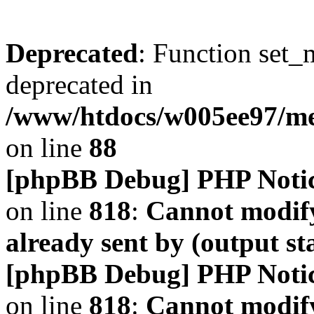
Deprecated
: Function set_
deprecated in
/www/htdocs/w005ee97/m
on line
88
[phpBB Debug] PHP Noti
on line
818
:
Cannot modify
already sent by (output s
[phpBB Debug] PHP Noti
on line
818
:
Cannot modify