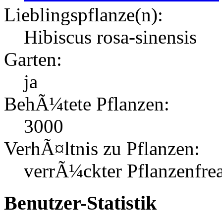
Lieblingspflanze(n):
Hibiscus rosa-sinensis
Garten:
ja
BehÃ¼tete Pflanzen:
3000
VerhÃ¤ltnis zu Pflanzen:
verrÃ¼ckter Pflanzenfre
Benutzer-Statistik