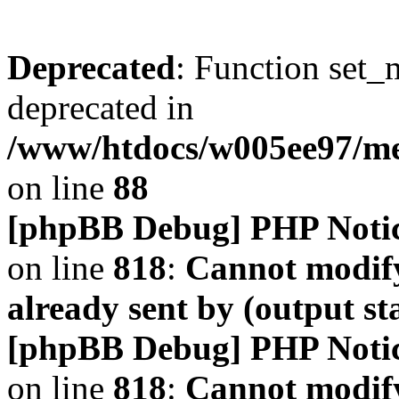
Deprecated
: Function set_
deprecated in
/www/htdocs/w005ee97/m
on line
88
[phpBB Debug] PHP Noti
on line
818
:
Cannot modify
already sent by (output s
[phpBB Debug] PHP Noti
on line
818
:
Cannot modify