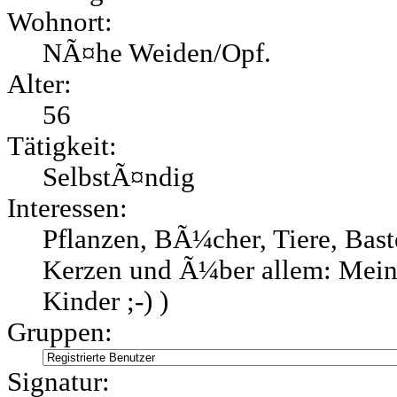
Wohnort:
NÃ¤he Weiden/Opf.
Alter:
56
Tätigkeit:
SelbstÃ¤ndig
Interessen:
Pflanzen, BÃ¼cher, Tiere, Bas
Kerzen und Ã¼ber allem: Meine
Kinder ;-) )
Gruppen:
Signatur: