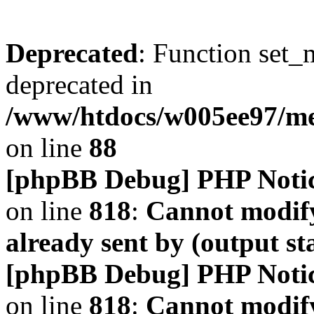
Deprecated
: Function set_
deprecated in
/www/htdocs/w005ee97/m
on line
88
[phpBB Debug] PHP Noti
on line
818
:
Cannot modify
already sent by (output s
[phpBB Debug] PHP Noti
on line
818
:
Cannot modify