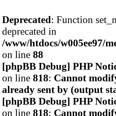
Deprecated
: Function set_
deprecated in
/www/htdocs/w005ee97/m
on line
88
[phpBB Debug] PHP Noti
on line
818
:
Cannot modify
already sent by (output s
[phpBB Debug] PHP Noti
on line
818
:
Cannot modify