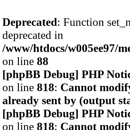
Deprecated
: Function set_
deprecated in
/www/htdocs/w005ee97/m
on line
88
[phpBB Debug] PHP Noti
on line
818
:
Cannot modify
already sent by (output s
[phpBB Debug] PHP Noti
on line
818
:
Cannot modify