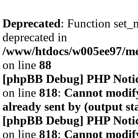
Deprecated
: Function set_
deprecated in
/www/htdocs/w005ee97/m
on line
88
[phpBB Debug] PHP Noti
on line
818
:
Cannot modify
already sent by (output s
[phpBB Debug] PHP Noti
on line
818
:
Cannot modify