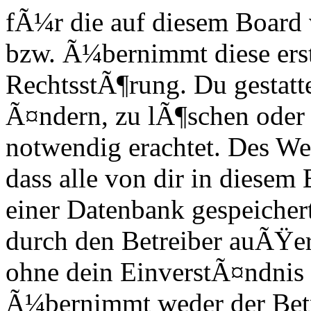
fÃ¼r die auf diesem Board 
bzw. Ã¼bernimmt diese ers
RechtsstÃ¶rung. Du gestatte
Ã¤ndern, zu lÃ¶schen oder z
notwendig erachtet. Des We
dass alle von dir in diese
einer Datenbank gespeicher
durch den Betreiber auÃŸer
ohne dein EinverstÃ¤ndnis 
Ã¼bernimmt weder der Bet