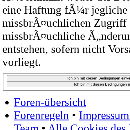
eine Haftung fÃ¼r jegliche
missbrÃ¤uchlichen Zugriff 
missbrÃ¤uchliche Ã„nderun
entstehen, sofern nicht Vor
vorliegt.
Foren-übersicht
Forenregeln
•
Impressum 
Team
•
Alle Cookies des