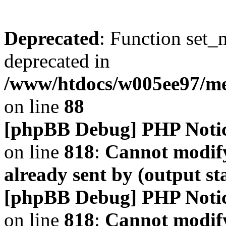
Deprecated
: Function set_
deprecated in
/www/htdocs/w005ee97/m
on line
88
[phpBB Debug] PHP Noti
on line
818
:
Cannot modify
already sent by (output s
[phpBB Debug] PHP Noti
on line
818
:
Cannot modify