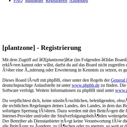
FAQ
Mitglieder
Registrieren
Anmelden
[plantzone] - Registrierung
Mit dem Zugriff auf â€ž[plantzone]â€œ (im Folgenden â€ždas Boardâ
erklÃ¤ren kannst oder willst, darfst du auf das Board nicht zugreife
Ã¼ber eine Ã„nderung oder Erweiterung in Kenntnis zu setzen, es gel
Dieses Board lÃ¤uft mit phpBB, einer unter den Regeln der
General 
deutschsprachige Anlaufstelle ist unter
www.phpbb.de
zu finden. Die
Software verfolgt. Weitere Informationen zu phpBB sind unter
www.
Du verpflichtest dich, keine missbrÃ¤uchlichen, beleidigenden, obs
die rechtlichen Regelungen deines Landes, des Landes, in dem das B
sofortigen Sperrung fÃ¼hren. Dazu werden mit den BeitrÃ¤gen die IP
Internet-Provider und/oder die StrafverfolgungsbehÃ¶rden weitergebe
Der Betreiber als Dienstanbieter trÃ¤gt keine Verantwortung fÃ¼r d
alle BeitrÃ¤ge zu Ã¤ndern, zu lÃ¶schen oder zu sperren, so weit er 