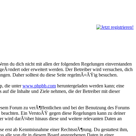
enn du dich nicht mit allen der folgenden Regelungen einverstanden
 geÃ¤ndert oder erweitert werden. Der Betreiber wird versuchen, dich
lungen. Daher solltest du diese Seite regelmÃ¤ÃŸig besuchen.
p, die unter
www.phpbb.com
heruntergeladen werden kann; eine
uf die Inhalte und Ziele nehmen, die der Betreiber mit dieser
diesem Forum zu verÃ¶ffentlichen und bei der Benutzung des Forums
zu beachten. Ein VerstoÃŸ gegen diese Regelungen kann zu deiner
er wird darÃ¼ber hinaus diese und weitere relevanten Daten an
e erst ab Kenntnisnahme einer RechtsstÃ¶rung. Du gestattest ihm,
ss alle von dir in diesem Board angegebenen Daten in einer