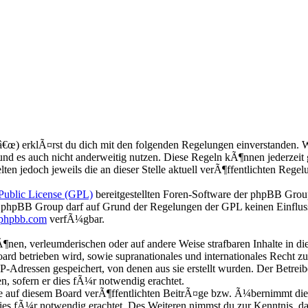
€œ) erklÃ¤rst du dich mit den folgenden Regelungen einverstanden. W
n und es auch nicht anderweitig nutzen. Diese Regeln kÃ¶nnen jederzeit
ten jedoch jeweils die an dieser Stelle aktuell verÃ¶ffentlichten Rege
Public License (GPL)
bereitgestellten Foren-Software der phpBB Grou
 phpBB Group darf auf Grund der Regelungen der GPL keinen Einfluss a
phpbb.com
verfÃ¼gbar.
zÃ¶nen, verleumderischen oder auf andere Weise strafbaren Inhalte in 
oard betrieben wird, sowie supranationales und internationales Recht 
-Adressen gespeichert, von denen aus sie erstellt wurden. Der Betreib
n, sofern er dies fÃ¼r notwendig erachtet.
ie auf diesem Board verÃ¶ffentlichten BeitrÃ¤ge bzw. Ã¼bernimmt dies
dies fÃ¼r notwendig erachtet. Des Weiteren nimmst du zur Kenntnis, da