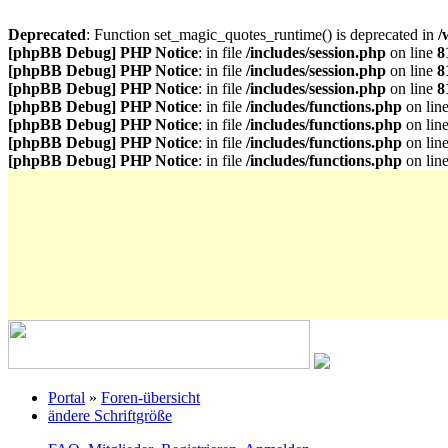
Deprecated
: Function set_magic_quotes_runtime() is deprecated in
/
[phpBB Debug] PHP Notice
: in file
/includes/session.php
on line
8
[phpBB Debug] PHP Notice
: in file
/includes/session.php
on line
8
[phpBB Debug] PHP Notice
: in file
/includes/session.php
on line
8
[phpBB Debug] PHP Notice
: in file
/includes/functions.php
on lin
[phpBB Debug] PHP Notice
: in file
/includes/functions.php
on lin
[phpBB Debug] PHP Notice
: in file
/includes/functions.php
on lin
[phpBB Debug] PHP Notice
: in file
/includes/functions.php
on lin
Portal
»
Foren-übersicht
ändere Schriftgröße