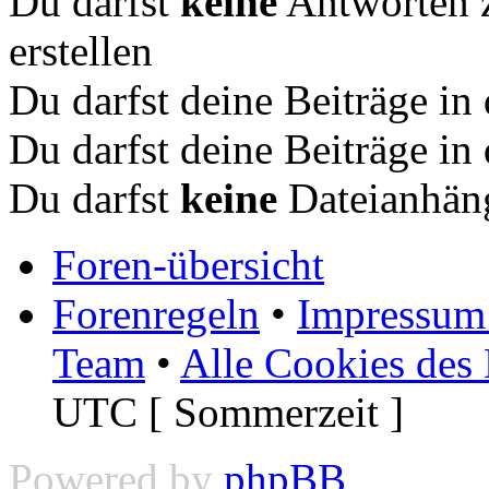
Du darfst
keine
Antworten 
erstellen
Du darfst deine Beiträge i
Du darfst deine Beiträge i
Du darfst
keine
Dateianhäng
Foren-übersicht
Forenregeln
•
Impressum 
Team
•
Alle Cookies des
UTC [ Sommerzeit ]
Powered by
phpBB