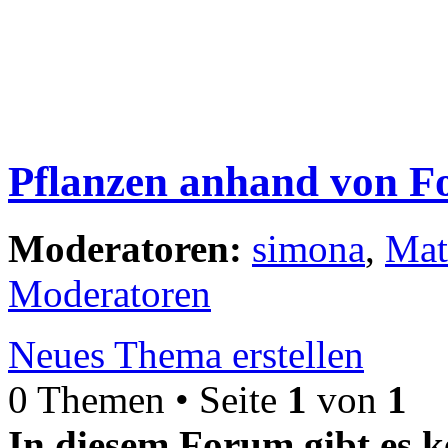
Pflanzen anhand von F
Moderatoren:
simona
,
Mat
Moderatoren
Neues Thema erstellen
0 Themen • Seite
1
von
1
In diesem Forum gibt es k