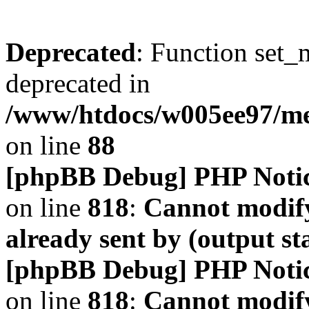
Deprecated
: Function set_
deprecated in
/www/htdocs/w005ee97/m
on line
88
[phpBB Debug] PHP Noti
on line
818
:
Cannot modify
already sent by (output s
[phpBB Debug] PHP Noti
on line
818
:
Cannot modify