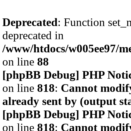
Deprecated
: Function set_
deprecated in
/www/htdocs/w005ee97/m
on line
88
[phpBB Debug] PHP Noti
on line
818
:
Cannot modify
already sent by (output s
[phpBB Debug] PHP Noti
on line
818
:
Cannot modify