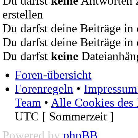
Du darfst
keine
Antworten 
erstellen
Du darfst deine Beiträge i
Du darfst deine Beiträge i
Du darfst
keine
Dateianhäng
Foren-übersicht
Forenregeln
•
Impressum 
Team
•
Alle Cookies des
UTC [ Sommerzeit ]
Powered by
phpBB