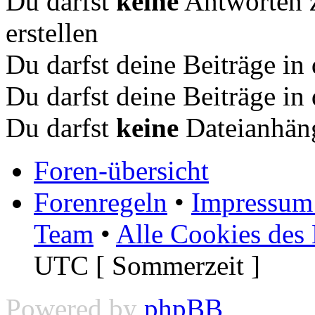
Du darfst
keine
Antworten 
erstellen
Du darfst deine Beiträge i
Du darfst deine Beiträge i
Du darfst
keine
Dateianhäng
Foren-übersicht
Forenregeln
•
Impressum 
Team
•
Alle Cookies des
UTC [ Sommerzeit ]
Powered by
phpBB