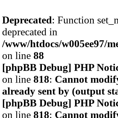
Deprecated
: Function set_
deprecated in
/www/htdocs/w005ee97/m
on line
88
[phpBB Debug] PHP Noti
on line
818
:
Cannot modify
already sent by (output s
[phpBB Debug] PHP Noti
on line
818
:
Cannot modify